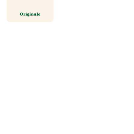
Originale
Tout pour réussir
des plats savoureux
NOS IDÉES RECETTES