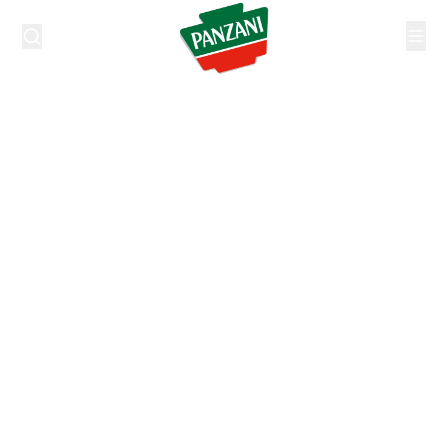
Des pâtes et
des sauces
oui,
mais des
Panzani.